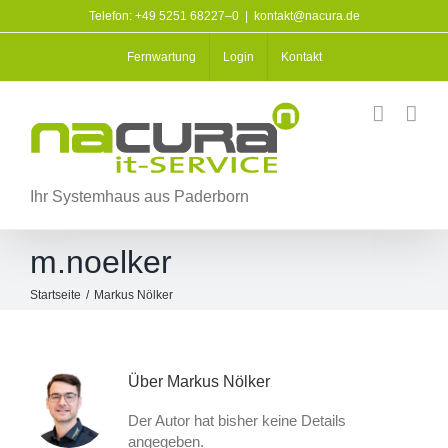
Zum
Telefon: +49 5251 68227–0
|
kontakt@nacura.de
Inhalt
springen
Fernwartung
Login
Kontakt
Ihr Systemhaus aus Paderborn
m.noelker
Startseite
/
Markus Nölker
Über
Markus Nölker
Der Autor hat bisher keine Details
angegeben.