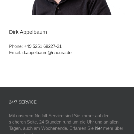
Dirk Appelbaum
Phone:
+49 5251 68227-21
Email:
d.appelbaum@nacura.de
24/7 SERVICE
Mit unserem Notfall-Service sind Sie immer auf der
sicheren Seite, 24 Stunden rund um die Uhr und an allen
Tagen, auch am Wochenende. Erfahren Sie
hier
mehr über