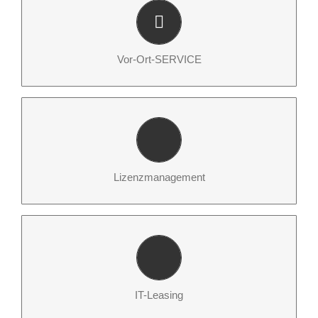
Wir leben SERVICE – zuverlässig, kompetent und
pünktlich
Vor-Ort-SERVICE
Lizenzplausibilisierung: Ist Ihre Lizenzdokumentation
aktuell?
Lizenzmanagement
Erweiterter finanzieller Handlungsspielraum
IT-Leasing