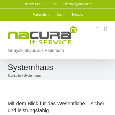
Zum
Telefon: +49 5251 68227–0
|
kontakt@nacura.de
Inhalt
springen
Fernwartung
Login
Kontakt
Ihr Systemhaus aus Paderborn
Systemhaus
Startseite
/
Systemhaus
Mit dem Blick für das Wesentliche – sicher
und leistungsfähig