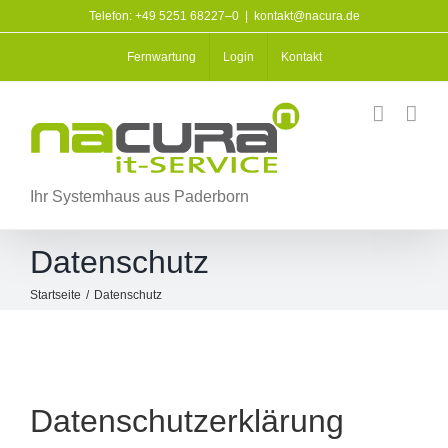
Zum
Telefon: +49 5251 68227–0
|
kontakt@nacura.de
Inhalt
springen
Fernwartung
Login
Kontakt
Ihr Systemhaus aus Paderborn
Datenschutz
Startseite
/
Datenschutz
Datenschutzerklärung