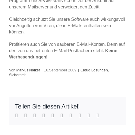
Programm die SPAM-Mails schon vor der Ankunft auf
unserem Mailserver und verweigert den Zutritt.
Gleichzeitig schützt Sie unsere Software auch wirkungsvoll
vor Angriffen von Viren, die in E-Mails enthalten sein
können.
Profitieren auch Sie von sauberen E-Mail-Konten. Denn auf
den von uns betreuten E-Mail-Postfächern steht:
Keine
Werbesendungen
!
Von
Markus Nölker
|
16.September 2009
|
Cloud Lösungen
,
Sicherheit
Teilen Sie diesen Artikel!
Facebook
Twitter
Reddit
LinkedIn
WhatsApp
Tumblr
Pinterest
Vk
Xing
E-
Mail