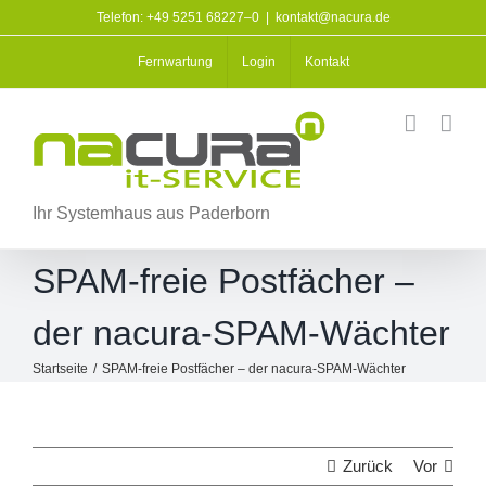
Zum
Telefon: +49 5251 68227–0
|
kontakt@nacura.de
Inhalt
springen
Fernwartung
Login
Kontakt
Ihr Systemhaus aus Paderborn
SPAM-freie Postfächer –
der nacura-SPAM-Wächter
Startseite
/
SPAM-freie Postfächer – der nacura-SPAM-Wächter
Zurück
Vor